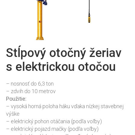
Stĺpový otočný žeriav
s elektrickou otočou
– nosnosť do 6,3 ton
– zdvih do 10 metrov
Použitie:
– vysoká horná poloha háku vďaka nízkej stavebnej
výške
– elektrický pohon otáčania (podľa voľby)
– elektrický pojazd mačky (podľa voľby)