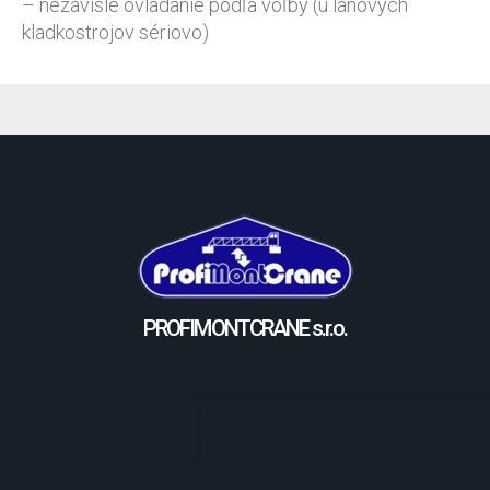
– nezávislé ovládanie podľa voľby (u lanových
kladkostrojov sériovo)
PROFIMONTCRANE s.r.o.