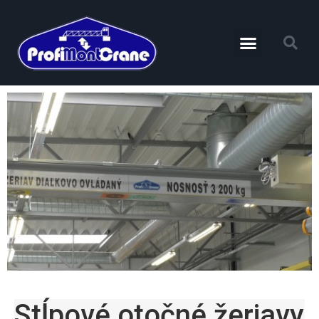
Stĺpové otočné žeriavy