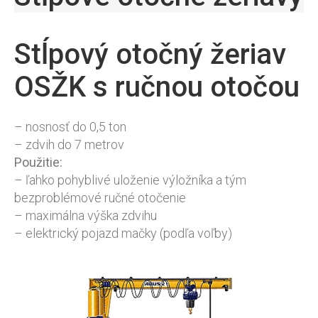
Stĺpový otočný žeriav
OSŽK s ručnou otočou
– nosnosť do 0,5 ton
– zdvih do 7 metrov
Použitie:
– ľahko pohyblivé uloženie výložníka a tým
bezproblémové ručné otočenie
– maximálna výška zdvihu
– elektrický pojazd mačky (podľa voľby)